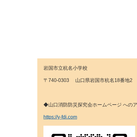
岩国市立杭名小学校
〒740-0303 山口県岩国市杭名18番地2 Tel:0
◆山口消防防災探究会ホームページ
https://y-fdi.com