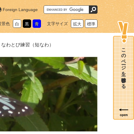
G
Foreign Language
o
o
g
背景色
文字サイズ
白
黒
青
拡大
標準
l
e
カ
ス
タ
>
なわとび練習（短なわ）
ム
このページを一時保存する
検
索