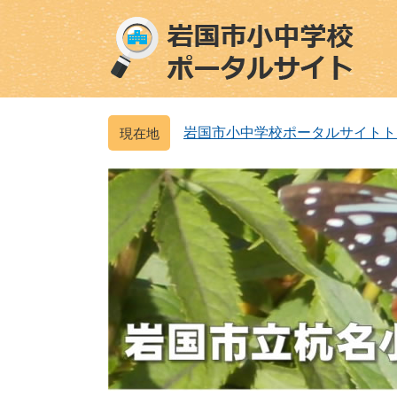
ペ
メ
ー
ニ
ジ
ュ
の
ー
先
を
頭
飛
岩国市小中学校ポータルサイトト
で
ば
す
し
。
て
本
文
へ