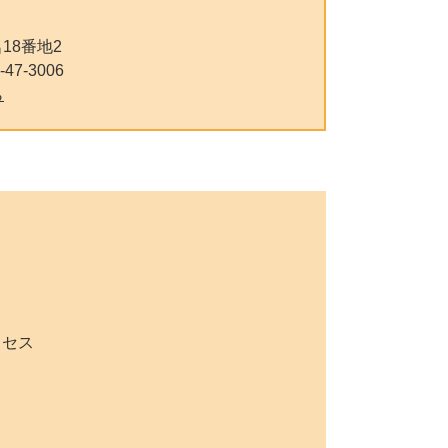
18番地2
-47-3006
ら
セス