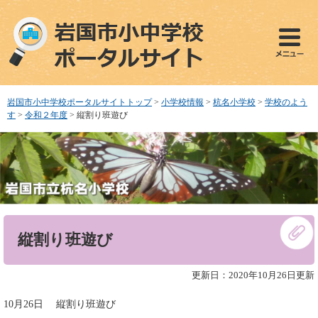
ペ
メ
ー
ニ
ジ
ュ
の
ー
先
を
頭
飛
で
ば
岩国市小中学校ポータルサイトトップ
>
小学校情報
>
杭名小学校
>
学校のよう
す
し
す
>
令和２年度
>
縦割り班遊び
。
て
本
文
へ
本
縦割り班遊び
文
更新日：2020年10月26日更新
10月26日 縦割り班遊び