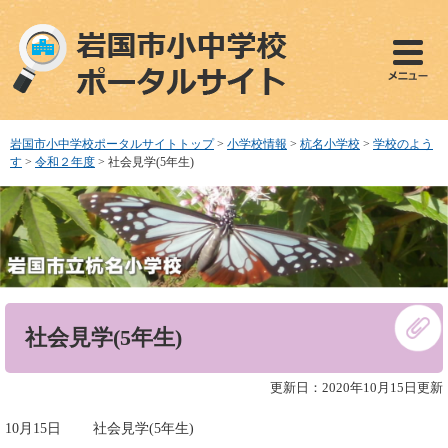
ペ
メ
ー
ニ
ジ
ュ
の
ー
先
を
頭
飛
で
ば
岩国市小中学校ポータルサイトトップ
>
小学校情報
>
杭名小学校
>
学校のよう
す
し
す
>
令和２年度
>
社会見学(5年生)
。
て
本
文
へ
本
社会見学(5年生)
文
更新日：2020年10月15日更新
10月15日 社会見学(5年生)