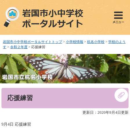
ペ
メ
ー
ニ
ジ
ュ
の
ー
先
を
頭
飛
で
ば
岩国市小中学校ポータルサイトトップ
>
小学校情報
>
杭名小学校
>
学校のよう
す
し
す
>
令和２年度
>
応援練習
。
て
本
文
へ
本
応援練習
文
更新日：2020年9月4日更新
9月4日 応援練習