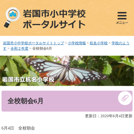
ペ
メ
ー
ニ
ジ
ュ
の
ー
先
を
頭
飛
で
ば
岩国市小中学校ポータルサイトトップ
>
小学校情報
>
杭名小学校
>
学校のよう
す
し
す
>
令和２年度
>
全校朝会6月
。
て
本
文
へ
本
全校朝会6月
文
更新日：2020年6月4日更新
6月4日 全校朝会