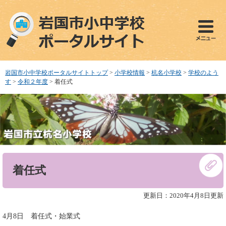
ペ
メ
ー
ニ
ジ
ュ
の
ー
先
を
頭
飛
で
ば
岩国市小中学校ポータルサイトトップ
>
小学校情報
>
杭名小学校
>
学校のよう
す
し
す
>
令和２年度
>
着任式
。
て
本
文
へ
本
着任式
文
更新日：2020年4月8日更新
4月8日 着任式・始業式