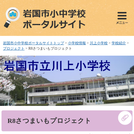
ペ
メ
ー
ニ
ジ
ュ
の
ー
先
を
頭
飛
で
ば
岩国市小中学校ポータルサイトトップ
>
小学校情報
>
川上小学校
>
学校紹介
>
す
し
プロジェクト
>
R8さつまいもプロジェクト
。
て
本
文
へ
本
R8さつまいもプロジェクト
文