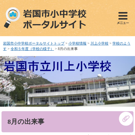
ペ
メ
ー
ニ
ジ
ュ
の
ー
先
を
頭
飛
で
ば
岩国市小中学校ポータルサイトトップ
>
小学校情報
>
川上小学校
>
学校のよう
す
し
す
>
令和５年度（学校の様子）
>
8月の出来事
。
て
本
文
へ
本
8月の出来事
文