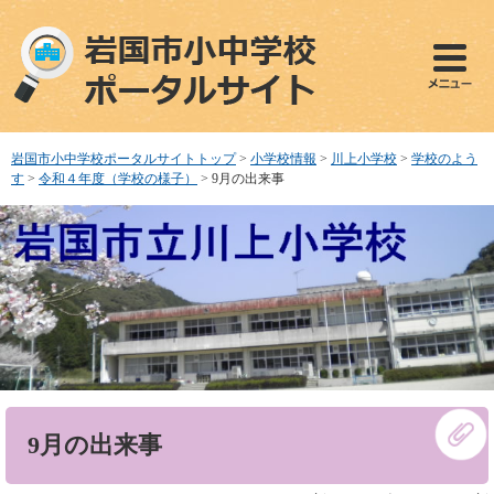
ペ
メ
ー
ニ
ジ
ュ
の
ー
先
を
頭
飛
で
ば
岩国市小中学校ポータルサイトトップ
>
小学校情報
>
川上小学校
>
学校のよう
す
し
す
>
令和４年度（学校の様子）
>
9月の出来事
。
て
本
文
へ
本
9月の出来事
文