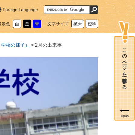
G
Foreign Language
o
o
g
背景色
文字サイズ
白
黒
青
拡大
標準
l
e
カ
ス
タ
（学校の様子）
>
2月の出来事
ム
このページを一時保存する
検
索