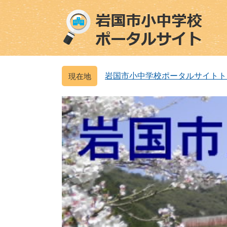
ペ
メ
ー
ニ
ジ
ュ
の
ー
先
を
頭
飛
岩国市小中学校ポータルサイトト
で
ば
す
し
。
て
本
文
へ