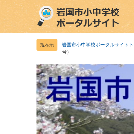
ペ
メ
ー
ニ
ジ
ュ
の
ー
先
を
頭
飛
岩国市小中学校ポータルサイトト
で
ば
号）
す
し
。
て
本
文
へ