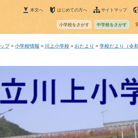
本文へ
はじめての方へ
サイトマップ
小学校をさがす
中学校をさがす
ップ
>
小学校情報
>
川上小学校
>
おたより
>
学校だより（令和