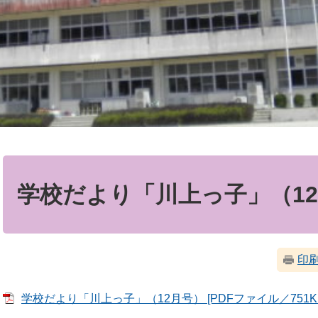
本
文
学校だより「川上っ子」（1
印
学校だより「川上っ子」（12月号） [PDFファイル／751K