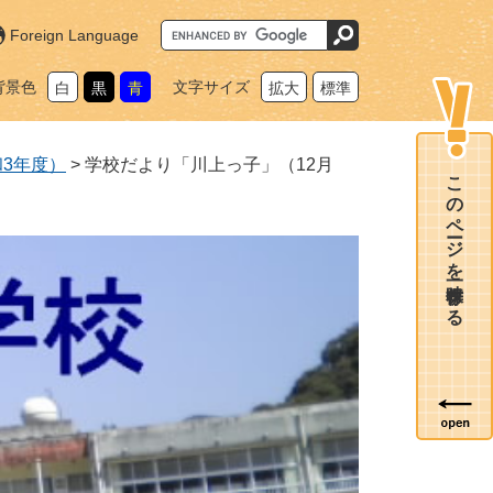
G
Foreign Language
o
o
g
背景色
文字サイズ
白
黒
青
拡大
標準
l
e
カ
ス
タ
3年度）
>
学校だより「川上っ子」（12月
ム
このページを一時保存する
検
索