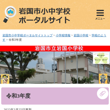
ペ
メ
ー
ニ
ジ
ュ
の
ー
先
を
頭
飛
で
ば
岩国市小中学校ポータルサイトトップ
>
小学校情報
>
岩国小学校
>
学校のよう
す
し
す
>
令和3年度
。
て
本
文
へ
本
令和3年度
文
2022年3月25日更新