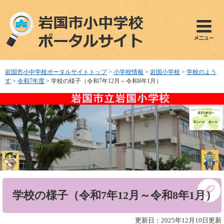
ペ
メ
ー
ニ
ジ
ュ
の
ー
先
を
頭
飛
で
ば
岩国市小中学校ポータルサイトトップ
>
小学校情報
>
岩国小学校
>
学校のよう
す
し
す
>
令和7年度
>
学校の様子（令和7年12月～令和8年1月）
。
て
本
文
へ
本
学校の様子（令和7年12月～令和8年1月）
文
更新日：2025年12月10日更新