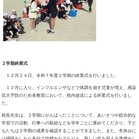
２学期終業式
１２月２４日、令和７年度２学期の終業式を行いました。
１２月に入り、インフルエンザなどで体調を崩す児童が増え、感染
拡大予防のため各教室において、校内放送による終業式を行いまし
た。
校長先生は、２学期にがんばったことについて、あいさつや総合的な
学習での活動、行事への取組などを学年ごとに褒めてくださり、子ど
もたちは２学期の成果を確認することができました。また、冬休みに
は掃除をしたり各自で目標をたてたりと、新しい年を迎える準備をし