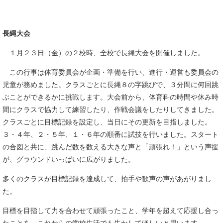
長縄大会
１月２３日（金）の２校時、全校で長縄大会を開催しました。
この行事は体育委員会が企画・準備を行い、進行・運営も委員会の
児童が務めました。クラスごとに長縄８の字跳びで、３分間に何回跳
ぶことができるかに挑戦します。大会前から、体育科の時間や休み時
間にクラスで協力して練習したり、作戦会議をしたりしてきました。
クラスごとに目標記録を設定し、当日にその更新を目指しました。
３・４年、２・５年、１・６年の順番に試技を行いました。スタート
の合図と共に、跳んだ数を数える大きな声と「頑張れ！」という声援
が、グラウンドいっぱいに広がりました。
多くのクラスが目標記録を達成して、拍手や歓声の声があがりまし
た。
目標を目指して力を合わせて頑張ったこと、学年を超えて応援し合っ