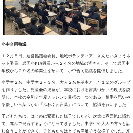
小中合同熟議
１２月５日、運営協議会委員、地域ボランティア、きんたいきょうネ
ット委員、岩国小PTA役員から２４名の地域の皆さん、そして岩国中
学校から２９名の卒業生を招いて、小中合同熟議を開催しました。
小学生２名、中学生２～３名、大人２名を基本とした１２のグループ
を作りました。児童会の児童が、本校における言葉づかいの現状を説
明し、本校の令和７年度チャレンジ目標の一つである、相手を思いや
る優しい言葉づかい「ふわふわ言葉」について、協議を行いました。
子どもたちは、はじめは緊張した様子でしたが、次第に雰囲気に慣れ
て、進んで発言するようになってきました。中学生や大人の方々と話
し合うことができて、子どもたちはとても満足そうな様子でした。来