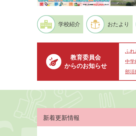
学校紹介
おたより
ふれ
教育委員会
中学
からのお知らせ
部活
本
文
新着更新情報