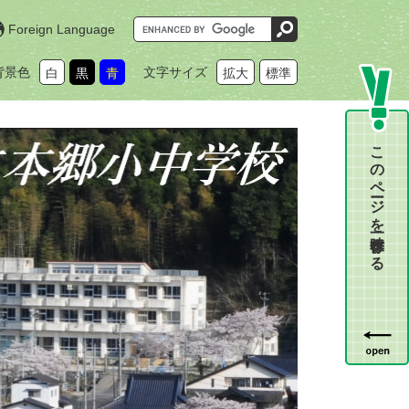
G
Foreign Language
o
o
g
背景色
文字サイズ
白
黒
青
拡大
標準
l
e
カ
ス
タ
ム
このページを一時保存する
検
索