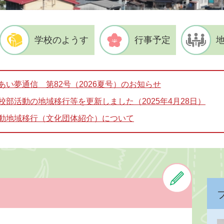
学校のようす
行事予定
あい夢通信 第82号（2026夏号）のお知らせ
校部活動の地域移行等を更新しました（2025年4月28日）
動地域移行（文化団体紹介）について