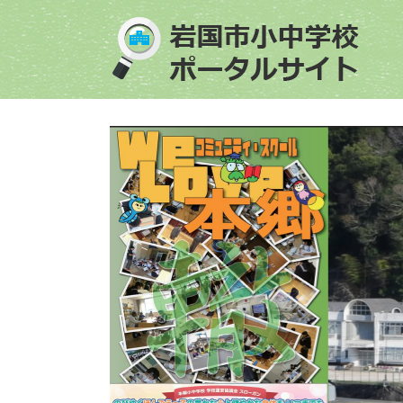
ペ
メ
ー
ニ
ジ
ュ
の
ー
先
を
頭
飛
で
ば
す
し
。
て
本
文
へ