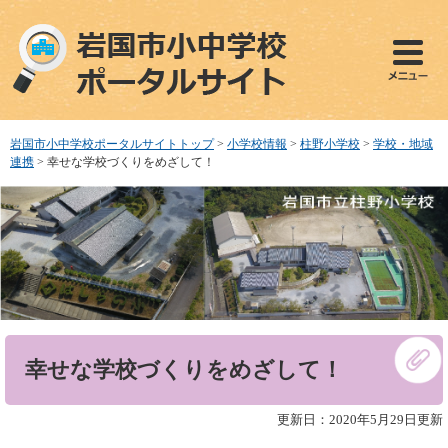
ペ
メ
ー
ニ
ジ
ュ
の
ー
先
を
頭
飛
で
ば
岩国市小中学校ポータルサイトトップ
>
小学校情報
>
柱野小学校
>
学校・地域
す
し
連携
>
幸せな学校づくりをめざして！
。
て
本
文
へ
本
幸せな学校づくりをめざして！
文
更新日：2020年5月29日更新