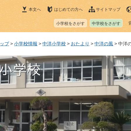
本文へ
はじめての方へ
サイトマップ
小学校をさがす
中学校をさがす
ップ
>
小学校情報
>
中洋小学校
>
おたより
>
中洋の風
>
中洋の