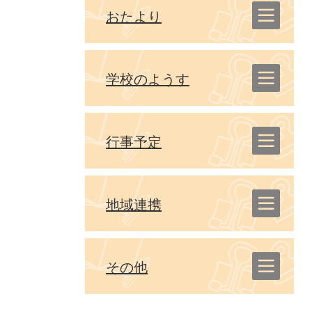
おたより
学校のようす
行事予定
地域連携
その他