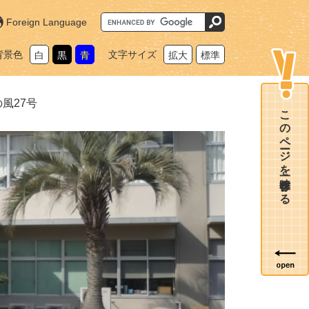
G
Foreign Language
o
o
g
背景色
文字サイズ
白
黒
青
拡大
標準
l
e
カ
ス
タ
風27号
ム
このページを一時保存する
検
索