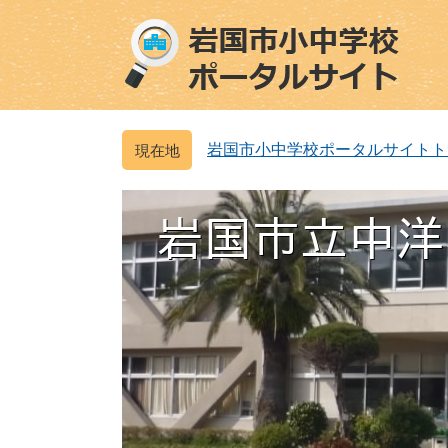
ペ
メ
ー
ニ
ジ
ュ
の
ー
先
を
頭
飛
岩国市小中学校ポータルサイトト
で
ば
す
し
。
て
本
文
へ