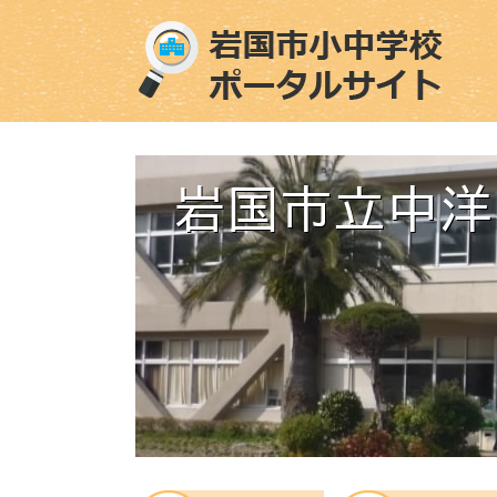
ペ
メ
ー
ニ
ジ
ュ
の
ー
先
を
頭
飛
で
ば
す
し
。
て
本
文
へ