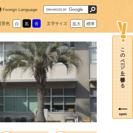
G
Foreign Language
o
o
g
背景色
文字サイズ
白
黒
青
拡大
標準
l
e
カ
ス
タ
ム
このページを一時保存する
検
索