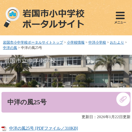
ペ
メ
ー
ニ
ジ
ュ
の
ー
先
を
頭
飛
で
ば
岩国市小中学校ポータルサイトトップ
>
小学校情報
>
中洋小学校
>
おたより
>
す
し
中洋の風
>
中洋の風25号
。
て
本
文
へ
本
中洋の風25号
文
更新日：2026年1月22日更新
中洋の風25号 [PDFファイル／310KB]