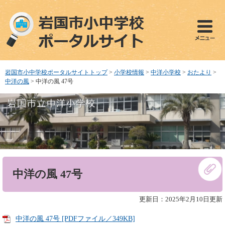
ペ
メ
ー
ニ
ジ
ュ
の
ー
先
を
頭
飛
で
ば
岩国市小中学校ポータルサイトトップ
>
小学校情報
>
中洋小学校
>
おたより
>
す
し
中洋の風
>
中洋の風 47号
。
て
本
文
へ
本
中洋の風 47号
文
更新日：2025年2月10日更新
中洋の風 47号 [PDFファイル／349KB]