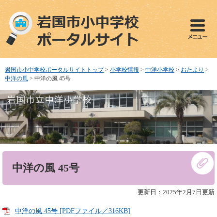
ペ
メ
ー
ニ
ジ
ュ
の
ー
先
を
頭
飛
で
ば
岩国市小中学校ポータルサイトトップ
>
小学校情報
>
中洋小学校
>
おたより
>
す
し
中洋の風
>
中洋の風 45号
。
て
本
文
へ
本
中洋の風 45号
文
更新日：2025年2月7日更新
中洋の風 45号 [PDFファイル／316KB]