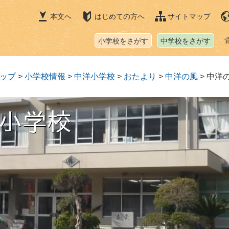
本文へ
はじめての方へ
サイトマップ
小学校をさがす
中学校をさがす
ップ
>
小学校情報
>
中洋小学校
>
おたより
>
中洋の風
>
中洋の