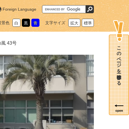
G
Foreign Language
o
o
g
背景色
文字サイズ
白
黒
青
拡大
標準
l
e
カ
ス
タ
風 43号
ム
このページを一時保存する
検
索