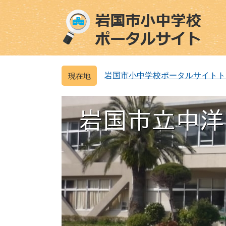
ペ
メ
ー
ニ
ジ
ュ
の
ー
先
を
頭
飛
岩国市小中学校ポータルサイトト
で
ば
す
し
。
て
本
文
へ