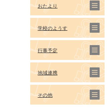
おたより
学校のようす
行事予定
地域連携
その他