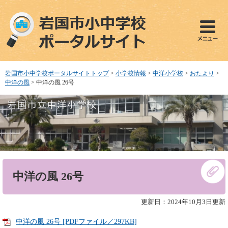
ペ
メ
ー
ニ
ジ
ュ
の
ー
先
を
頭
飛
で
ば
岩国市小中学校ポータルサイトトップ
>
小学校情報
>
中洋小学校
>
おたより
>
す
し
中洋の風
>
中洋の風 26号
。
て
本
文
へ
本
中洋の風 26号
文
更新日：2024年10月3日更新
中洋の風 26号 [PDFファイル／297KB]