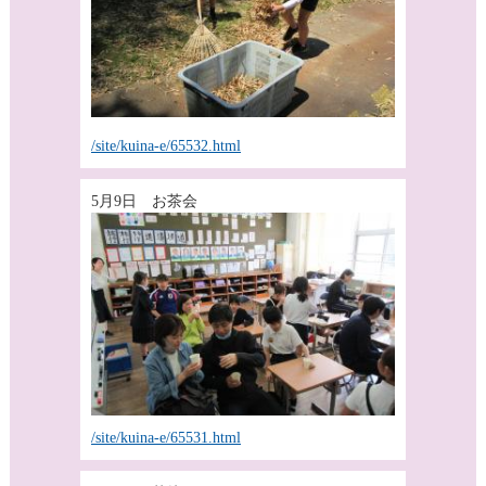
/site/kuina-e/65532.html
5月9日 お茶会
/site/kuina-e/65531.html