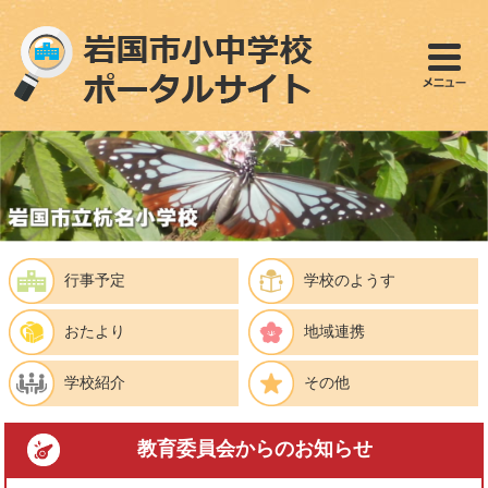
ペ
メ
ー
ニ
ジ
ュ
の
ー
先
を
頭
飛
で
ば
す
し
。
て
本
文
へ
行事予定
学校のようす
おたより
地域連携
学校紹介
その他
教育委員会
からのお知らせ