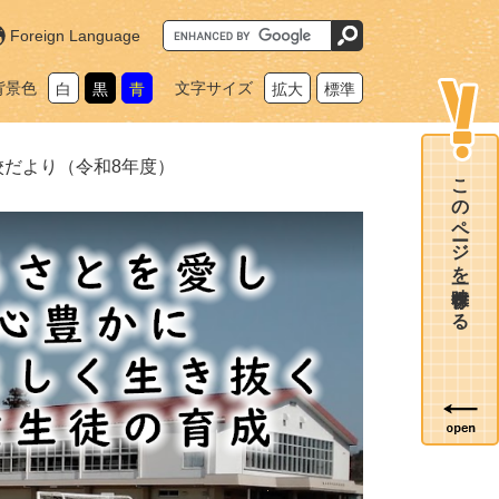
G
Foreign Language
o
o
g
背景色
文字サイズ
白
黒
青
拡大
標準
l
e
カ
ス
タ
校だより（令和8年度）
ム
このページを一時保存する
検
索