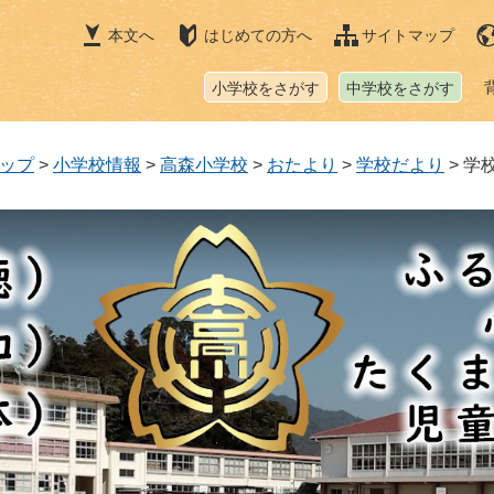
本文へ
はじめての方へ
サイトマップ
小学校をさがす
中学校をさがす
ップ
>
小学校情報
>
高森小学校
>
おたより
>
学校だより
>
学