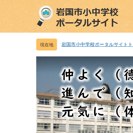
ペ
メ
ー
ニ
ジ
ュ
の
ー
先
を
頭
飛
岩国市小中学校ポータルサイトト
で
ば
す
し
。
て
本
文
へ