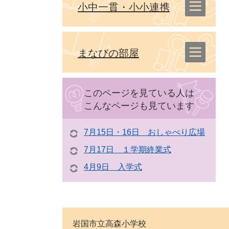
小中一貫・小小連携
まなびの部屋
このページを見ている人は
こんなページも見ています
7月15日・16日 おしゃべり広場
7月17日 １学期終業式
4月9日 入学式
岩国市立高森小学校