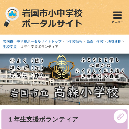
ペ
メ
ー
ニ
ジ
ュ
の
ー
先
を
頭
飛
で
ば
岩国市小中学校ポータルサイトトップ
>
小学校情報
>
高森小学校
>
地域連携
>
す
し
学校支援
>
１年生支援ボランティア
。
て
本
文
へ
本
１年生支援ボランティア
文