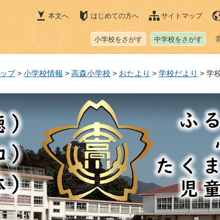
本文へ
はじめての方へ
サイトマップ
小学校をさがす
中学校をさがす
ップ
>
小学校情報
>
高森小学校
>
おたより
>
学校だより
>
学