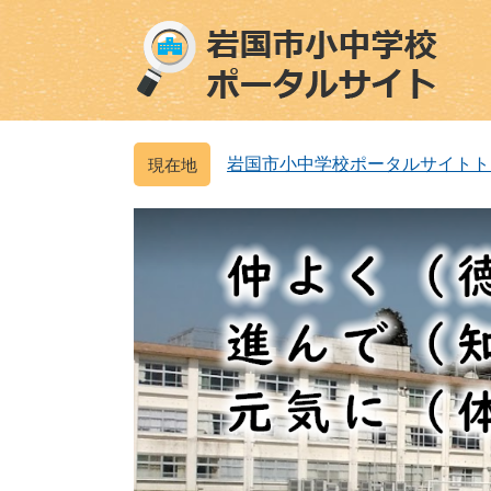
ペ
メ
ー
ニ
ジ
ュ
の
ー
先
を
頭
飛
岩国市小中学校ポータルサイトト
で
ば
す
し
。
て
本
文
へ