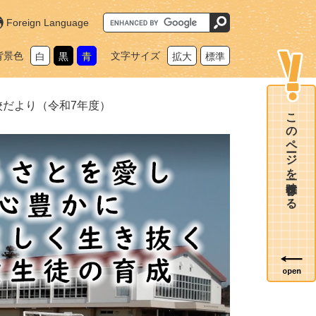
G
Foreign Language
o
o
g
背景色
文字サイズ
白
黒
青
拡大
標準
l
e
カ
ス
タ
校だより（令和7年度）
ム
このページを一時保存する
検
索