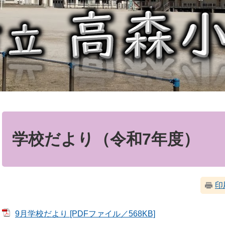
本
文
学校だより（令和7年度）
印
9月学校だより [PDFファイル／568KB]