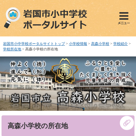
ペ
メ
ー
ニ
ジ
ュ
の
ー
先
を
頭
飛
で
ば
岩国市小中学校ポータルサイトトップ
>
小学校情報
>
高森小学校
>
学校紹介
>
す
し
学校所在地
>
高森小学校の所在地
。
て
本
文
へ
本
高森小学校の所在地
文