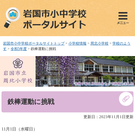
ペ
メ
ー
ニ
ジ
ュ
の
ー
先
を
頭
飛
で
ば
岩国市小中学校ポータルサイトトップ
>
小学校情報
>
周北小学校
>
学校のよう
す
し
す
>
令和5年度
>
鉄棒運動に挑戦
。
て
本
文
へ
本
鉄棒運動に挑戦
文
更新日：2023年11月1日更新
11月1日（水曜日）