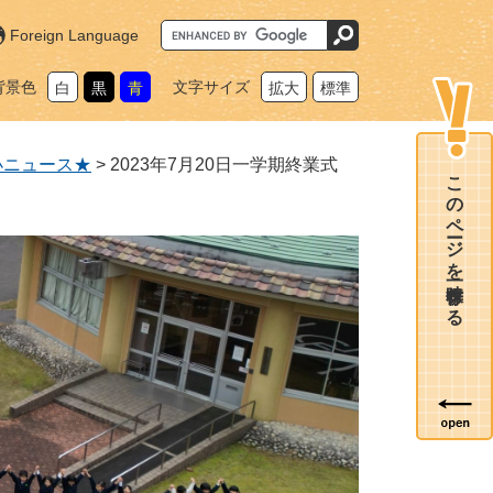
G
Foreign Language
o
o
g
背景色
文字サイズ
白
黒
青
拡大
標準
l
e
カ
ス
タ
小ニュース★
>
2023年7月20日一学期終業式
ム
このページを一時保存する
検
索