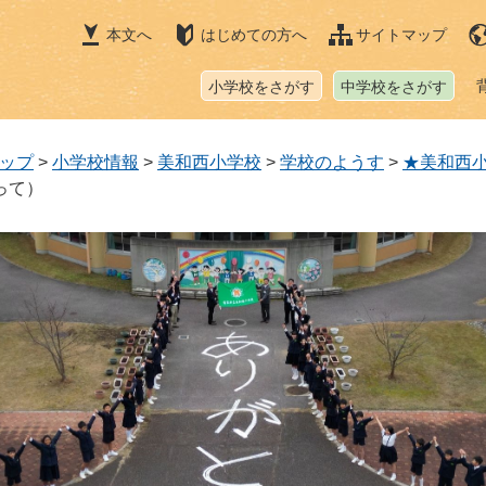
本文へ
はじめての方へ
サイトマップ
小学校をさがす
中学校をさがす
ップ
>
小学校情報
>
美和西小学校
>
学校のようす
>
★美和西
って）