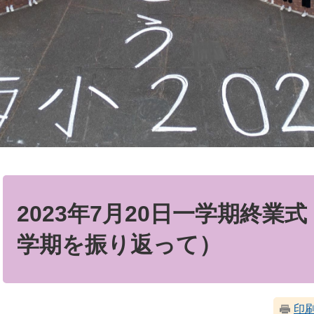
本
文
2023年7月20日一学期終業
学期を振り返って）
印