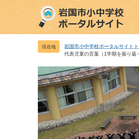
ペ
メ
ー
ニ
ジ
ュ
の
ー
先
を
頭
飛
岩国市小中学校ポータルサイトト
で
ば
代表児童の言葉（1学期を振り返
す
し
。
て
本
文
へ