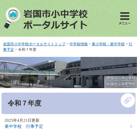
ペ
メ
ー
ニ
ジ
ュ
の
ー
先
を
頭
飛
で
ば
岩国市小中学校ポータルサイトトップ
>
中学校情報
>
東小学校・東中学校
>
行
す
し
事予定
>
令和７年度
。
て
本
文
へ
本
令和７年度
文
2025年4月21日更新
東中学校 行事予定