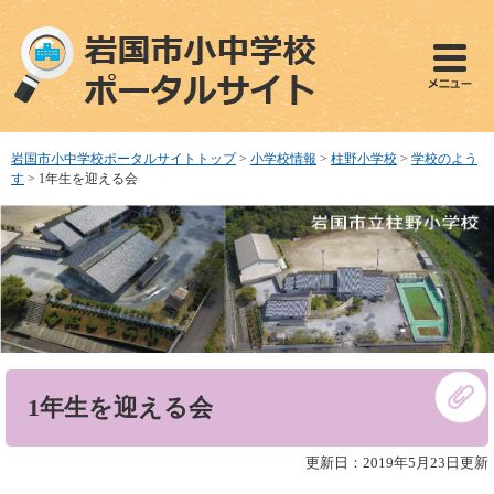
ペ
メ
ー
ニ
ジ
ュ
の
ー
先
を
頭
飛
で
ば
岩国市小中学校ポータルサイトトップ
>
小学校情報
>
柱野小学校
>
学校のよう
す
し
す
>
1年生を迎える会
。
て
本
文
へ
本
1年生を迎える会
文
更新日：2019年5月23日更新