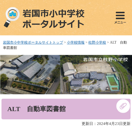
ペ
メ
ー
ニ
ジ
ュ
の
ー
先
を
頭
飛
で
ば
岩国市小中学校ポータルサイトトップ
>
小学校情報
>
柱野小学校
>
ALT 自動
す
し
車図書館
。
て
本
文
へ
本
ALT 自動車図書館
文
更新日：2024年4月23日更新