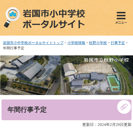
ペ
メ
ー
ニ
ジ
ュ
の
ー
先
を
頭
飛
で
ば
岩国市小中学校ポータルサイトトップ
>
小学校情報
>
柱野小学校
>
行事予定
>
す
し
年間行事予定
。
て
本
文
へ
本
年間行事予定
文
更新日：2024年2月29日更新