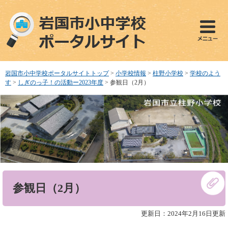
ペ
メ
ー
ニ
ジ
ュ
の
ー
先
を
頭
飛
で
ば
岩国市小中学校ポータルサイトトップ
>
小学校情報
>
柱野小学校
>
学校のよう
す
し
す
>
しぎのっ子！の活動ー2023年度
>
参観日（2月）
。
て
本
文
へ
本
参観日（2月）
文
更新日：2024年2月16日更新