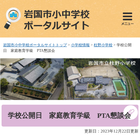
ペ
メ
ー
ニ
ジ
ュ
の
ー
先
を
頭
飛
で
ば
岩国市小中学校ポータルサイトトップ
>
小学校情報
>
柱野小学校
>
学校公開
す
し
日 家庭教育学級 PTA懇談会
。
て
本
文
へ
本
学校公開日 家庭教育学級 PTA懇談会
文
更新日：2023年12月22日更新