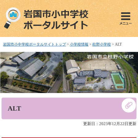
ペ
メ
ー
ニ
ジ
ュ
の
ー
先
を
頭
飛
で
ば
岩国市小中学校ポータルサイトトップ
>
小学校情報
>
柱野小学校
>
ALT
す
し
。
て
本
文
へ
本
ALT
文
更新日：2023年12月22日更新