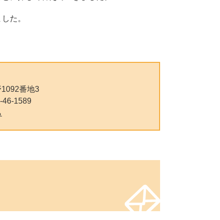
ました。
092番地3
-46-1589
ら