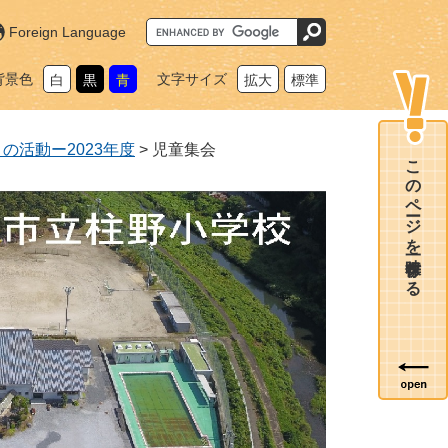
G
Foreign Language
o
o
g
背景色
文字サイズ
白
黒
青
拡大
標準
l
e
カ
ス
タ
の活動ー2023年度
>
児童集会
ム
このページを一時保存する
検
索