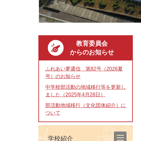
教育委員会
からのお知らせ
ふれあい夢通信 第82号（2026夏
号）のお知らせ
中学校部活動の地域移行等を更新し
ました（2025年4月28日）
部活動地域移行（文化団体紹介）に
ついて
学校紹介