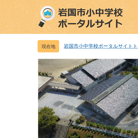
ペ
メ
ー
ニ
ジ
ュ
の
ー
先
を
頭
飛
岩国市小中学校ポータルサイトト
で
ば
す
し
。
て
本
文
へ