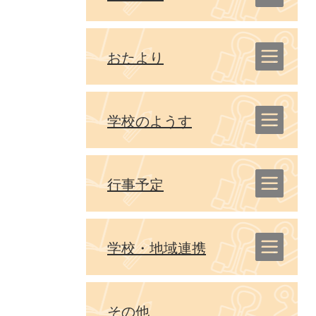
おたより
学校のようす
行事予定
学校・地域連携
その他