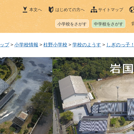
本文へ
はじめての方へ
サイトマップ
小学校をさがす
中学校をさがす
ップ
>
小学校情報
>
柱野小学校
>
学校のようす
>
しぎのっ子！