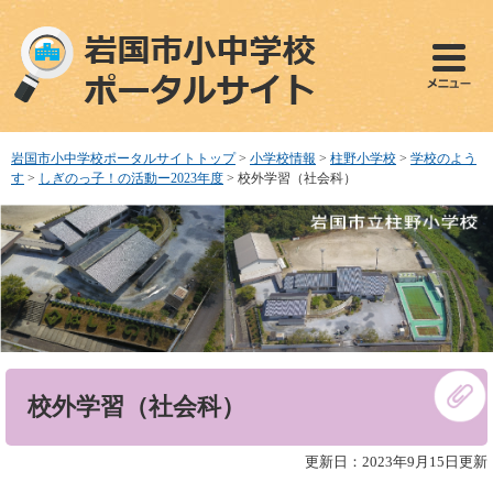
ペ
メ
ー
ニ
ジ
ュ
の
ー
先
を
頭
飛
で
ば
岩国市小中学校ポータルサイトトップ
>
小学校情報
>
柱野小学校
>
学校のよう
す
し
す
>
しぎのっ子！の活動ー2023年度
>
校外学習（社会科）
。
て
本
文
へ
本
校外学習（社会科）
文
更新日：2023年9月15日更新