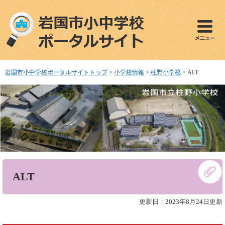
ペ
メ
ー
ニ
ジ
ュ
の
ー
先
を
頭
飛
で
ば
岩国市小中学校ポータルサイトトップ
>
小学校情報
>
柱野小学校
>
ALT
す
し
。
て
本
文
へ
本
ALT
文
更新日：2023年8月24日更新