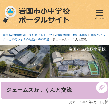
ペ
メ
ー
ニ
ジ
ュ
の
ー
先
を
頭
飛
で
ば
岩国市小中学校ポータルサイトトップ
>
小学校情報
>
柱野小学校
>
学校のよう
す
し
す
>
しぎのっ子！の活動ー2023年度
>
ジェームスJr．くんと交流
。
て
本
文
へ
本
ジェームスJr．くんと交流
文
更新日：2023年7月6日更新