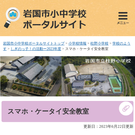
ペ
メ
ー
ニ
ジ
ュ
の
ー
先
を
頭
飛
で
ば
岩国市小中学校ポータルサイトトップ
>
小学校情報
>
柱野小学校
>
学校のよう
す
し
す
>
しぎのっ子！の活動ー2023年度
>
スマホ・ケータイ安全教室
。
て
本
文
へ
本
スマホ・ケータイ安全教室
文
更新日：2023年6月22日更新