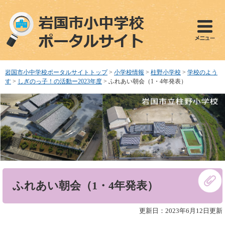
ペ
メ
ー
ニ
ジ
ュ
の
ー
先
を
頭
飛
で
ば
岩国市小中学校ポータルサイトトップ
>
小学校情報
>
柱野小学校
>
学校のよう
す
し
す
>
しぎのっ子！の活動ー2023年度
>
ふれあい朝会（1・4年発表）
。
て
本
文
へ
本
ふれあい朝会（1・4年発表）
文
更新日：2023年6月12日更新