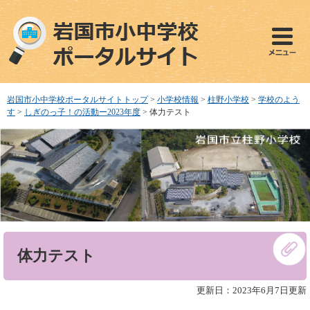
ペ
メ
ー
ニ
ジ
ュ
の
ー
先
を
頭
飛
で
ば
岩国市小中学校ポータルサイトトップ
>
小学校情報
>
柱野小学校
>
学校のよう
す
し
す
>
しぎのっ子！の活動ー2023年度
>
体力テスト
。
て
本
文
へ
本
体力テスト
文
更新日：2023年6月7日更新