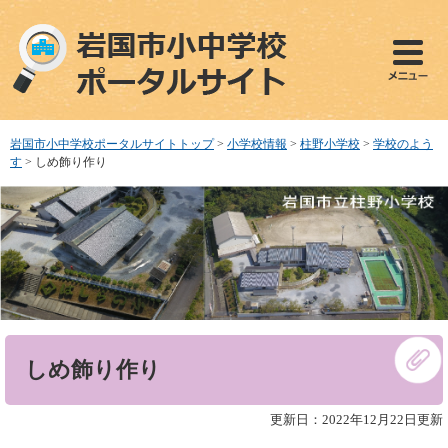
ペ
メ
ー
ニ
ジ
ュ
の
ー
先
を
頭
飛
で
ば
岩国市小中学校ポータルサイトトップ
>
小学校情報
>
柱野小学校
>
学校のよう
す
し
す
>
しめ飾り作り
。
て
本
文
へ
本
しめ飾り作り
文
更新日：2022年12月22日更新