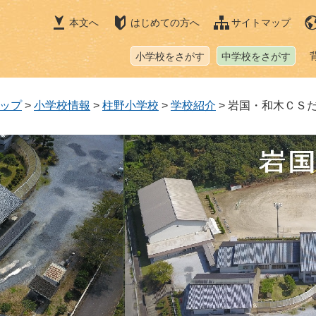
本文へ
はじめての方へ
サイトマップ
小学校をさがす
中学校をさがす
ップ
>
小学校情報
>
柱野小学校
>
学校紹介
>
岩国・和木ＣＳ