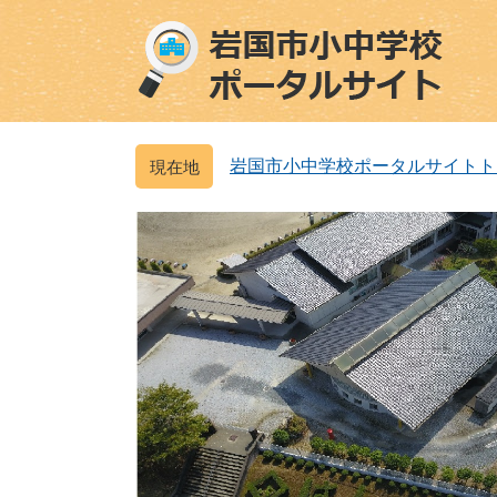
ペ
メ
ー
ニ
ジ
ュ
の
ー
先
を
頭
飛
岩国市小中学校ポータルサイトト
で
ば
す
し
。
て
本
文
へ