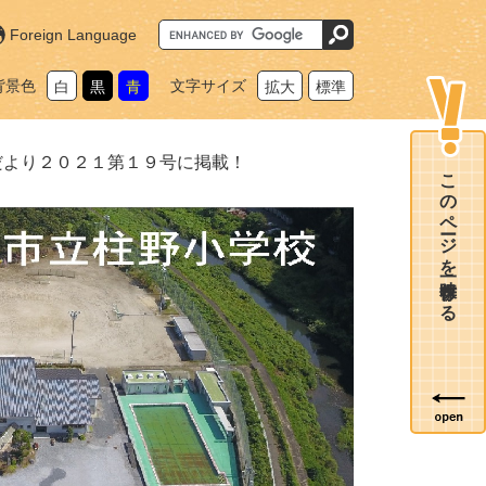
G
Foreign Language
o
o
g
背景色
文字サイズ
白
黒
青
拡大
標準
l
e
カ
ス
タ
だより２０２１第１９号に掲載！
ム
このページを一時保存する
検
索