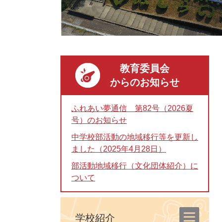
教育委員会
からのお知らせ
ふれあい夢通信 第82号（2026夏
号）のお知らせ
中学校部活動の地域移行等を更新し
ました（2025年4月28日）
部活動地域移行（文化団体紹介）に
ついて
学校紹介