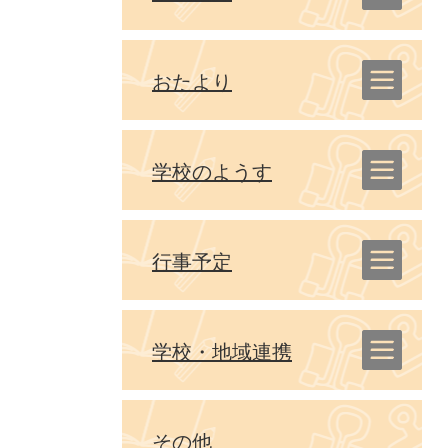
おたより
学校のようす
行事予定
学校・地域連携
その他