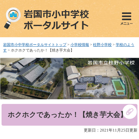
ペ
メ
ー
ニ
ジ
ュ
の
ー
先
を
頭
飛
で
ば
岩国市小中学校ポータルサイトトップ
>
小学校情報
>
柱野小学校
>
学校のよう
す
し
す
>
ホクホクであったか！【焼き芋大会】
。
て
本
文
へ
本
ホクホクであったか！【焼き芋大会】
文
更新日：2021年11月25日更新