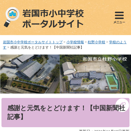
ペ
メ
ー
ニ
ジ
ュ
の
ー
先
を
頭
飛
で
ば
岩国市小中学校ポータルサイトトップ
>
小学校情報
>
柱野小学校
>
学校のよう
す
し
す
>
感謝と元気をとどけます！【中国新聞社記事】
。
て
本
文
へ
本
感謝と元気をとどけます！【中国新聞社
文
記事】