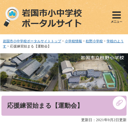
ペ
メ
ー
ニ
ジ
ュ
の
ー
先
を
頭
飛
で
ば
岩国市小中学校ポータルサイトトップ
>
小学校情報
>
柱野小学校
>
学校のよう
す
し
す
>
応援練習始まる【運動会】
。
て
本
文
へ
本
応援練習始まる【運動会】
文
更新日：2021年9月2日更新