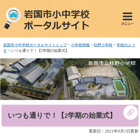
ペ
メ
ー
ニ
ジ
ュ
の
ー
先
を
頭
飛
で
ば
岩国市小中学校ポータルサイトトップ
>
小学校情報
>
柱野小学校
>
学校のよう
す
し
す
>
いつも通りで！【2学期の始業式】
。
て
本
文
へ
本
いつも通りで！【2学期の始業式】
文
更新日：2021年9月1日更新