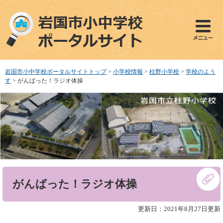
ペ
メ
ー
ニ
ジ
ュ
の
ー
先
を
頭
飛
で
ば
岩国市小中学校ポータルサイトトップ
>
小学校情報
>
柱野小学校
>
学校のよう
す
し
す
>
がんばった！ラジオ体操
。
て
本
文
へ
本
がんばった！ラジオ体操
文
更新日：2021年8月27日更新